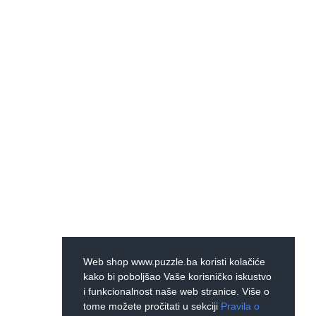
Web shop www.puzzle.ba koristi kolačiće
kako bi poboljšao Vaše korisničko iskustvo
i funkcionalnost naše web stranice. Više o
tome možete pročitati u sekciji
Pravila o