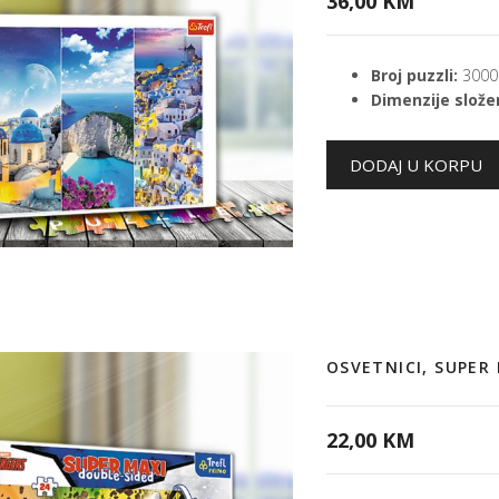
36,00 KM
Broj puzzli:
3000
Dimenzije složen
OSVETNICI, SUPER
22,00 KM