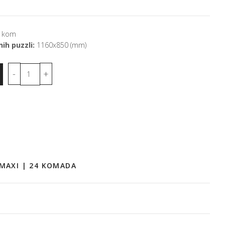
 kom
ih puzzli:
1160x850 (mm)
 MAXI | 24 KOMADA