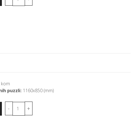
 kom
ih puzzli:
1160x850 (mm)