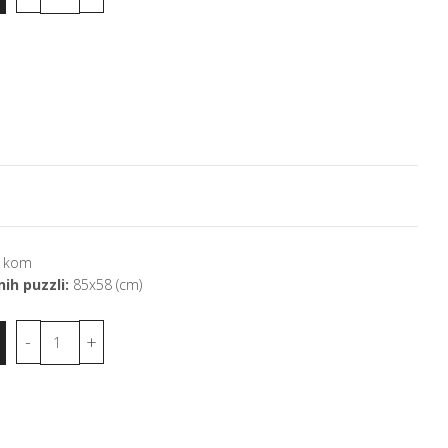
 kom
ih puzzli:
85x58 (cm)