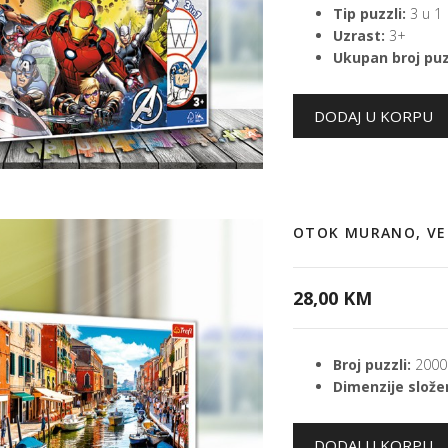
Tip puzzli:
3 u 1
Uzrast:
3+
Ukupan broj puz
OTOK MURANO, VE
28,00 KM
Broj puzzli:
2000
Dimenzije složen