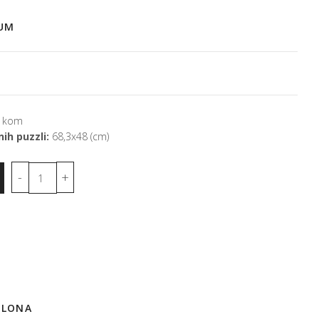
IUM
 kom
ih puzzli:
68,3x48 (cm)
ELONA