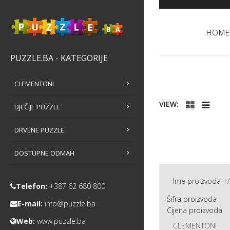
HOME
PUZZLE.BA - KATEGORIJE
CLEMENTONI
VIEW:
DJEČIJE PUZZLE
DRVENE PUZZLE
DOSTUPNE ODMAH
Ime proizvoda +/
Telefon:
+387 62 680 800
Šifra proizvoda
E-mail:
info@puzzle.ba
Cijena proizvoda
Web:
www.puzzle.ba
CLEMENTONI