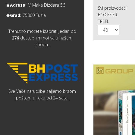
Adresa:
M.Maka Dizdara 56
Svi proizvođači
ECOIFFIER
Grad:
75000 Tuzla
TREFL
Trenutno možete izabrati jedan od
276
dostupnih motiva u našem
shopu.
Sve Vaše narudžbe šaljemo brzom
poštom u roku od 24 sata.