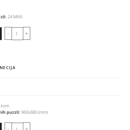
zli:
24 MAXI
NECIJA
 kom
ih puzzli:
960x680 (mm)