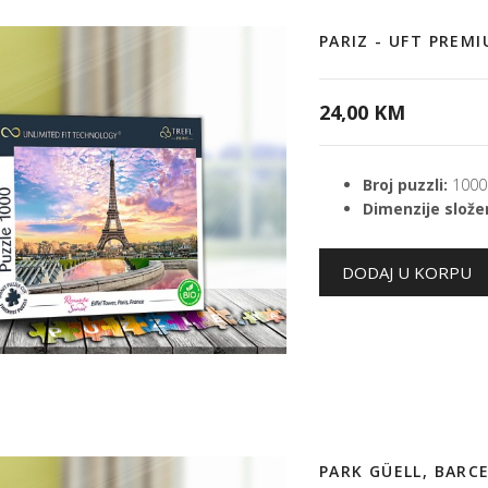
PARIZ - UFT PREM
24,00 KM
Broj puzzli:
1000
Dimenzije složen
PARK GÜELL, BARC