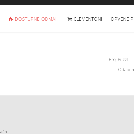
DOSTUPNE ODMAH
CLEMENTONI
DRVENE P
Broj Puzzli
-
đača