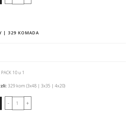
NY | 329 KOMADA
PACK 10 u 1
zli:
329 kom (3x48 | 3x35 | 4x20)