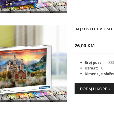
BAJKOVITI DVORA
26,00 KM
Broj puzzli:
2000
Uzrast:
10+
Dimenzije složen