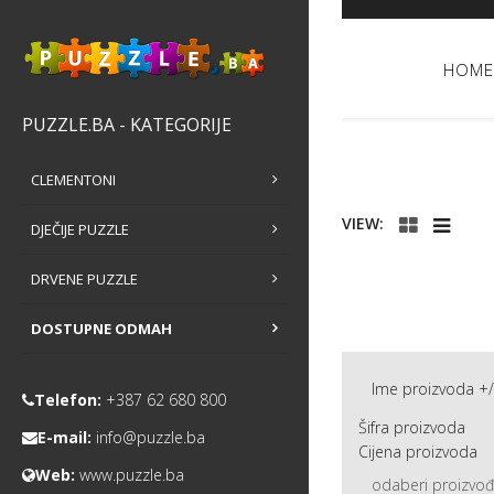
HOME
PUZZLE.BA - KATEGORIJE
CLEMENTONI
VIEW:
DJEČIJE PUZZLE
DRVENE PUZZLE
DOSTUPNE ODMAH
Ime proizvoda +/
Telefon:
+387 62 680 800
Šifra proizvoda
E-mail:
info@puzzle.ba
Cijena proizvoda
Web:
www.puzzle.ba
odaberi proizvo