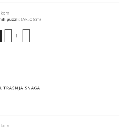
 kom
ih puzzli:
69x50 (cm)
NUTRAŠNJA SNAGA
 kom