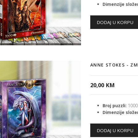
Dimenzije složen
ANNE STOKES - Z
20,00 KM
Broj puzzli:
1000
Dimenzije složen