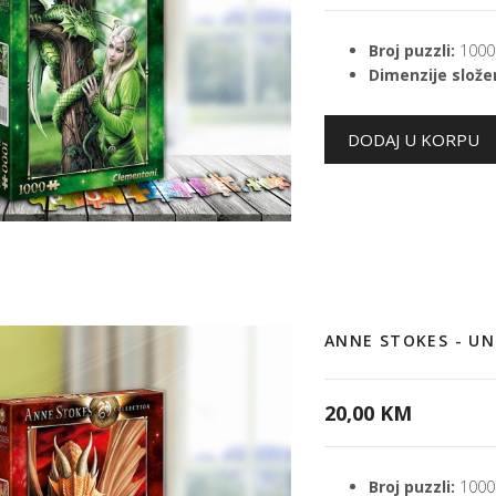
Broj puzzli:
1000
Dimenzije složen
ANNE STOKES - U
20,00 KM
Broj puzzli:
1000