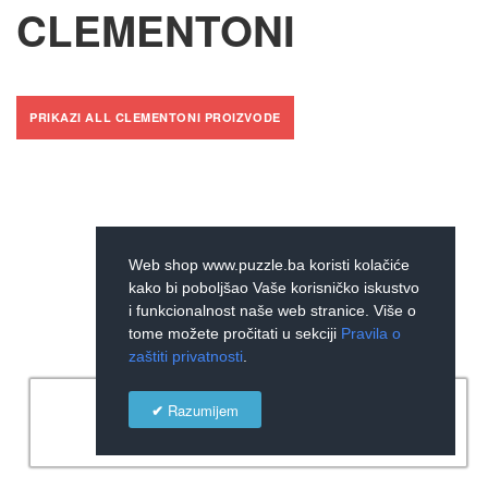
CLEMENTONI
PRIKAZI ALL CLEMENTONI PROIZVODE
Web shop www.puzzle.ba koristi kolačiće
kako bi poboljšao Vaše korisničko iskustvo
i funkcionalnost naše web stranice. Više o
tome možete pročitati u sekciji
Pravila o
zaštiti privatnosti
.
×
Razumijem