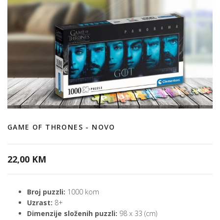
GAME OF THRONES - NOVO
22,00 KM
Broj puzzli:
1000 kom
Uzrast:
8+
Dimenzije složenih puzzli:
98 x 33 (cm)