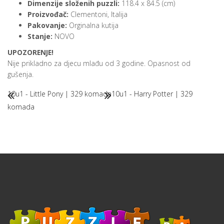
Dimenzije složenih puzzli:
118.4 x 84.5 (cm)
Proizvođač:
Clementoni, Italija
Pakovanje:
Orginalna kutija
Stanje:
NOVO
UPOZORENJE!
Nije prikladno za djecu mlađu od 3 godine. Opasnost od
gušenja.
10u1 - Little Pony | 329 komada
10u1 - Harry Potter | 329
komada