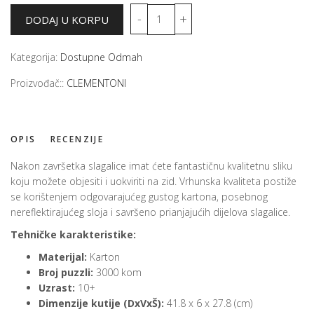
Kategorija:
Dostupne Odmah
Proizvođač::
CLEMENTONI
OPIS
RECENZIJE
Nakon završetka slagalice imat ćete fantastičnu kvalitetnu sliku
koju možete objesiti i uokviriti na zid. Vrhunska kvaliteta postiže
se korištenjem odgovarajućeg gustog kartona, posebnog
nereflektirajućeg sloja i savršeno prianjajućih dijelova slagalice.
Tehničke karakteristike:
Materijal:
Karton
Broj puzzli:
3000 kom
Uzrast:
10+
Dimenzije kutije (DxVxŠ):
41.8 x 6 x 27.8 (cm)