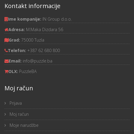
Kontakt informacije
Ime kompanije:
IN Group d.o.o.
Adresa:
M.Maka Dizdara 56
Grad:
75000 Tuzla
Telefon:
+387 62 680 800
Email:
info@puzzle.ba
OLX:
PuzzleBA
Moj račun
Prijava
Moj račun
Moje narudžbe