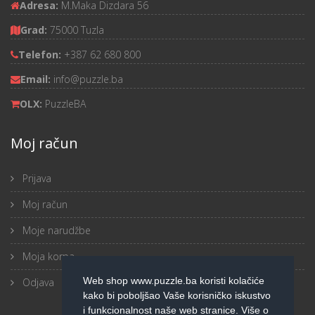
Adresa:
M.Maka Dizdara 56
Grad:
75000 Tuzla
Telefon:
+387 62 680 800
Email:
info@puzzle.ba
OLX:
PuzzleBA
Moj račun
Prijava
Moj račun
Moje narudžbe
Moja korpa
Web shop www.puzzle.ba koristi kolačiće
Odjava
kako bi poboljšao Vaše korisničko iskustvo
i funkcionalnost naše web stranice. Više o