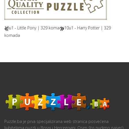
10u1 - Little Pony | 329 komada
10u1 - Harry Potter | 329
komada
Puzzle.ba je prva specijalizirana web stranica posvećena
ljubiteljima puzzli u Bosni i Hercegovini. Osim što nudimo najveći