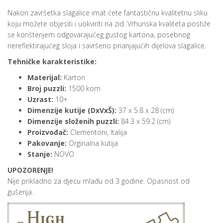
Nakon završetka slagalice imat ćete fantastičnu kvalitetnu sliku
koju možete objesiti i uokviriti na zid. Vrhunska kvaliteta postiže
se korištenjem odgovarajućeg gustog kartona, posebnog
nereflektirajućeg sloja i savršeno prianjajućih dijelova slagalice.
Tehničke karakteristike:
Materijal:
Karton
Broj puzzli:
1500 kom
Uzrast:
10+
Dimenzije kutije (DxVxŠ):
37 x 5.8 x 28 (cm)
Dimenzije složenih puzzli:
84.3 x 59.2 (cm)
Proizvođač:
Clementoni, Italija
Pakovanje:
Orginalna kutija
Stanje:
NOVO
UPOZORENJE!
Nije prikladno za djecu mlađu od 3 godine. Opasnost od
gušenja.