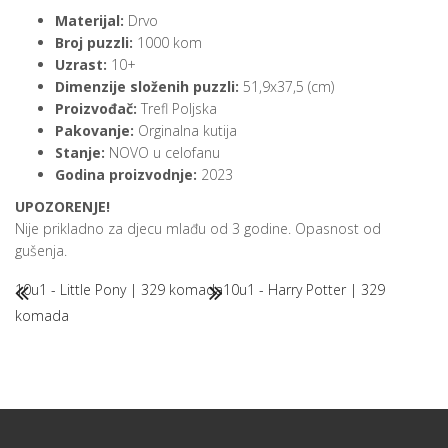
Materijal:
Drvo
Broj puzzli:
1000 kom
Uzrast:
10+
Dimenzije složenih puzzli:
51,9x37,5 (cm)
Proizvođač:
Trefl Poljska
Pakovanje:
Orginalna kutija
Stanje:
NOVO u celofanu
Godina proizvodnje:
2023
UPOZORENJE!
Nije prikladno za djecu mlađu od 3 godine. Opasnost od
gušenja.
10u1 - Little Pony | 329 komada
10u1 - Harry Potter | 329
komada