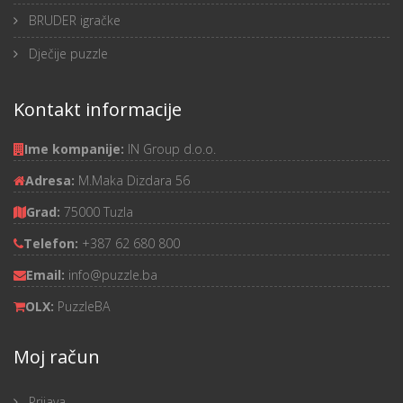
BRUDER igračke
Dječije puzzle
Kontakt informacije
Ime kompanije:
IN Group d.o.o.
Adresa:
M.Maka Dizdara 56
Grad:
75000 Tuzla
Telefon:
+387 62 680 800
Email:
info@puzzle.ba
OLX:
PuzzleBA
Moj račun
Prijava