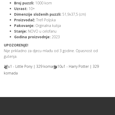
Broj puzzli:
1000 kom
Uzrast:
10+
Dimenzije složenih puzzli:
51,9x37,5 (cm)
Proizvođač:
Trefl Poljska
Pakovanje:
Orginalna kutija
Stanje:
NOVO u celofanu
Godina proizvodnje:
2023
UPOZORENJE!
Nije prikladno za djecu mlađu od 3 godine. Opasnost od
gušenja.
10u1 - Little Pony | 329 komada
10u1 - Harry Potter | 329
komada