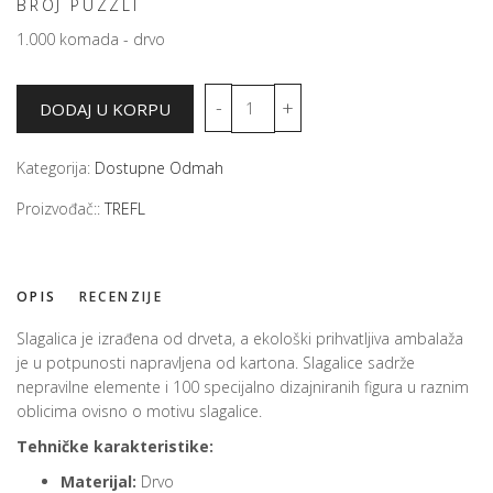
BROJ PUZZLI
1.000 komada - drvo
Kategorija:
Dostupne Odmah
Proizvođač::
TREFL
OPIS
RECENZIJE
Slagalica je izrađena od drveta, a ekološki prihvatljiva ambalaža
je u potpunosti napravljena od kartona. Slagalice sadrže
nepravilne elemente i 100 specijalno dizajniranih figura u raznim
oblicima ovisno o motivu slagalice.
Tehničke karakteristike:
Materijal:
Drvo