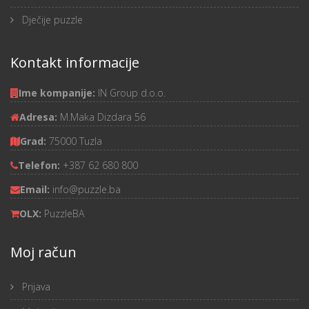
Dječije puzzle
Kontakt informacije
Ime kompanije:
IN Group d.o.o.
Adresa:
M.Maka Dizdara 56
Grad:
75000 Tuzla
Telefon:
+387 62 680 800
Email:
info@puzzle.ba
OLX:
PuzzleBA
Moj račun
Prijava