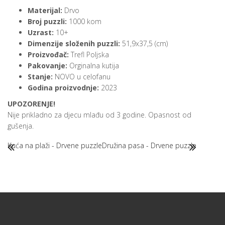
Materijal:
Drvo
Broj puzzli:
1000 kom
Uzrast:
10+
Dimenzije složenih puzzli:
51,9x37,5 (cm)
Proizvođač:
Trefl Poljska
Pakovanje:
Orginalna kutija
Stanje:
NOVO u celofanu
Godina proizvodnje:
2023
UPOZORENJE!
Nije prikladno za djecu mlađu od 3 godine. Opasnost od
gušenja.
Kuća na plaži - Drvene puzzle
Družina pasa - Drvene puzzle