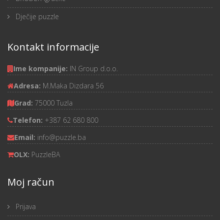
Dječije puzzle
Kontakt informacije
Ime kompanije:
IN Group d.o.o.
Adresa:
M.Maka Dizdara 56
Grad:
75000 Tuzla
Telefon:
+387 62 680 800
Email:
info@puzzle.ba
OLX:
PuzzleBA
Moj račun
Prijava