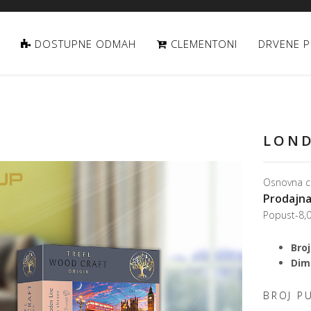
DOSTUPNE ODMAH
CLEMENTONI
DRVENE P
LOND
Osnovna c
Prodajna
Popust
-8,
Broj
Dime
BROJ P