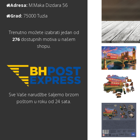
Adresa:
M.Maka Dizdara 56
Grad:
75000 Tuzla
Trenutno možete izabrati jedan od
276
dostupnih motiva u našem
shopu.
Sve Vaše narudžbe šaljemo brzom
poštom u roku od 24 sata.