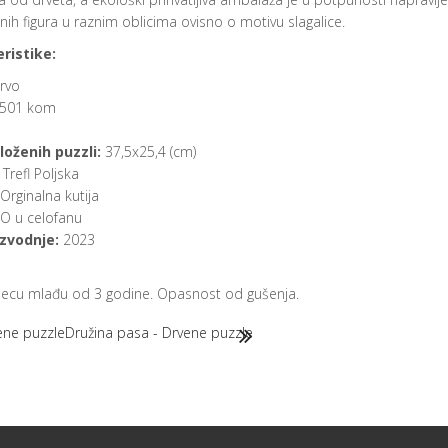
anih figura u raznim oblicima ovisno o motivu slagalice.
ristike:
rvo
501 kom
loženih puzzli:
37,5x25,4 (cm)
Trefl Poljska
Orginalna kutija
 u celofanu
zvodnje:
2023
djecu mlađu od 3 godine. Opasnost od gušenja.
vene puzzle
Družina pasa - Drvene puzzle