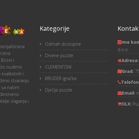
Kategorije
Kontakt
Ime ko
Odmah dostupne
ecijalizirana
d.o.o.
ećena
Drvene puzzle
 Bosni i
Adresa
 što nudimo
CLEMENTONI
Grad:
7
 kvalitetnih i
BRUDER igračke
težimo stvaranju
Telefon
a sa našim
Dječije puzzle
Email:
i
dinstveno
telje slaganja i
OLX:
Pu