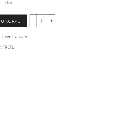
 - drvo
:
Drvene puzzle
::
TREFL