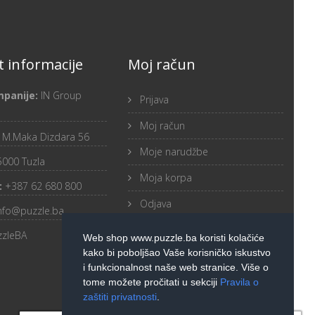
 informacije
Moj račun
mpanije:
IN Group
Prijava
Moj račun
:
M.Maka Dizdara 56
Moje narudžbe
5000 Tuzla
Moja korpa
:
+387 62 680 800
Odjava
nfo@puzzle.ba
zzleBA
Web shop www.puzzle.ba koristi kolačiće
kako bi poboljšao Vaše korisničko iskustvo
i funkcionalnost naše web stranice. Više o
tome možete pročitati u sekciji
Pravila o
zaštiti privatnosti
.