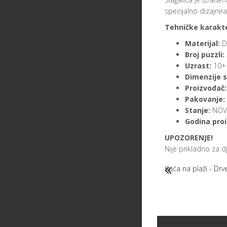
specijalno dizajnir
Tehničke karakte
Materijal:
D
Broj puzzli:
Uzrast:
10+
Dimenzije s
Proizvođač:
Pakovanje:
Stanje:
NOVO
Godina proi
UPOZORENJE!
Nije prikladno za 
Kuća na plaži - Dr