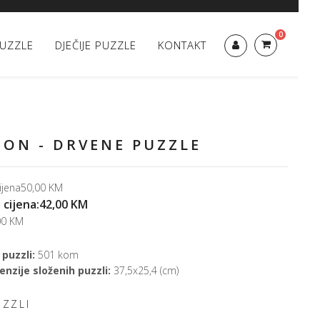
0
UZZLE
DJEČIJE PUZZLE
KONTAKT
ON - DRVENE PUZZLE
ijena
50,00 KM
 cijena:
42,00 KM
00 KM
 puzzli:
501 kom
nzije složenih puzzli:
37,5x25,4 (cm)
UZZLI