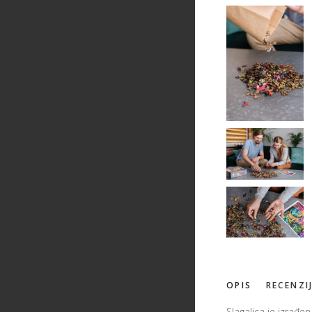
OPIS
RECENZI
Slagalica je izrađe